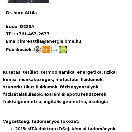
Dr. Imre Attila
Iroda: D225A
TEL: +361-463-2637
Email:
imreattila@energia.bme.hu
Publikációk:
Kutatási terület: termodinamika, energetika, fizikai
kémia, munkaközegek, metastabil fluidumok,
szuperkritikus fluidumok, fázisegyensúlyok,
fázisátalakulások, extrém állapotú rendszerek,
fraktálgeometria, digitális geometria, ökológia
Végzettség, tudományos fokozat:
2015: MTA doktora (DSc), kémiai tudományok