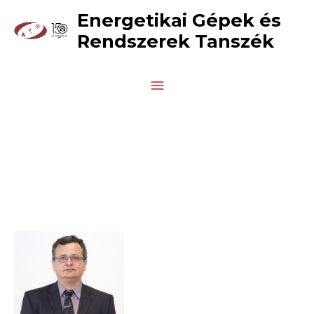
Skip
Main
Energetikai Gépek és
to
Rendszerek Tanszék
Menu
content